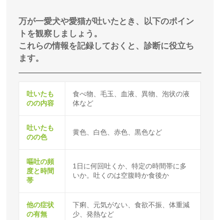
万が一愛犬や愛猫が吐いたとき、以下のポイン
トを観察しましょう。
これらの情報を記録しておくと、診断に役立ち
ます。
吐いたも
食べ物、毛玉、血液、異物、泡状の液
のの内容
体など
吐いたも
黄色、白色、赤色、黒色など
のの色
嘔吐の頻
1日に何回吐くか、特定の時間帯に多
度と時間
いか。吐くのは空腹時か食後か
帯
他の症状
下痢、元気がない、食欲不振、体重減
の有無
少、発熱など