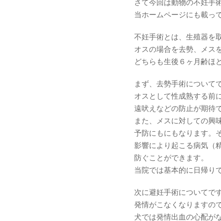
さて今回は動物の不妊手
当ホームページにも載っ
不妊手術とは、生殖器を
オスの場合を去勢、メス
どちらも生後６ヶ月齢ほ
まず、去勢手術について
オスとして性成熟する前
遠吠えなどの防止が期待
また、メスに対しての興
予防にもにもなります。
影響により起こる病気（
防ぐことができます。
当院では基本的に日帰り
次に避妊手術についてで
発情がこなくなりますの
犬では発情出血の心配が