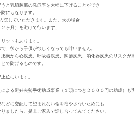
行うと乳腺腫瘍の発症率を大幅に下げることができ
予防にもなります。
日入院していただきます。また、犬の場合
～２ヶ月）を避けて行います。
メリットもあります。
ので、後から子供が欲しくなっても叶いません。
、肥満から心疾患、呼吸器疾患、関節疾患、消化器疾患のリスクが
ことで防げるものです。
で上位にいます。
会による避妊去勢手術助成事業（１頭につき２０００円の助成）も
際などに交配して望まれない命を増やさないためにも
なりましたら、是非ご家族で話し合ってみてください。