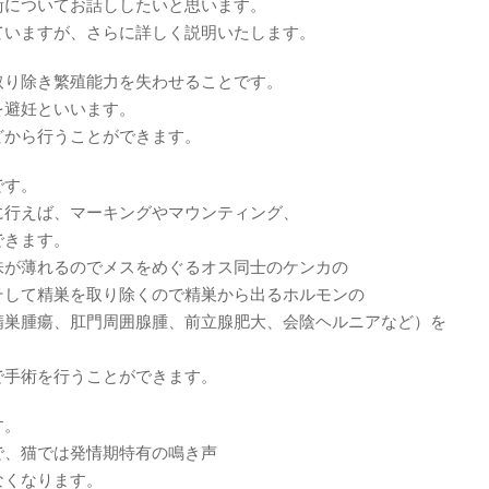
術についてお話ししたいと思います。
ていますが、さらに詳しく説明いたします。
取り除き繁殖能力を失わせることです。
を避妊といいます。
どから行うことができます。
です。
に行えば、マーキングやマウンティング、
できます。
味が薄れるのでメスをめぐるオス同士のケンカの
そして精巣を取り除くので精巣から出るホルモンの
精巣腫瘍、肛門周囲腺腫、前立腺肥大、会陰ヘルニアなど）を
で手術を行うことができます。
す。
で、猫では発情期特有の鳴き声
なくなります。